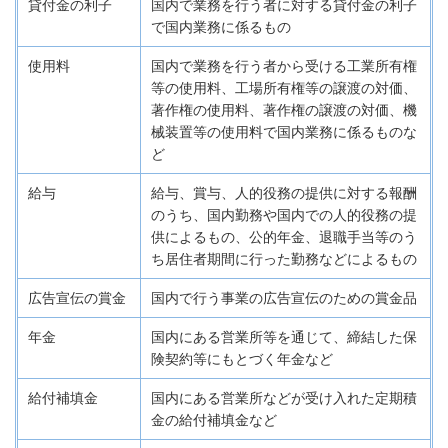
貸付金の利子
国内で業務を行う者に対する貸付金の利子
で国内業務に係るもの
使用料
国内で業務を行う者から受ける工業所有権
等の使用料、工場所有権等の譲渡の対価、
著作権の使用料、著作権の譲渡の対価、機
械装置等の使用料で国内業務に係るものな
ど
給与
給与、賞与、人的役務の提供に対する報酬
のうち、国内勤務や国内での人的役務の提
供によるもの、公的年金、退職手当等のう
ち居住者期間に行った勤務などによるもの
広告宣伝の賞金
国内で行う事業の広告宣伝のための賞金品
年金
国内にある営業所等を通じて、締結した保
険契約等にもとづく年金など
給付補填金
国内にある営業所などが受け入れた定期積
金の給付補填金など