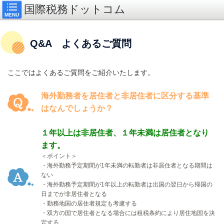
国際税務ドットコム
MENU
Q&A よくあるご質問
ここではよくあるご質問をご紹介いたします。
海外勤務者を居住者と非居住者に区分する基準
はなんでしょうか？
１年以上は非居住者、１年未満は居住者となり
ます。
＜ポイント＞
・海外勤務予定期間が
1
年未満の転勤者は非居住者となる期間は
ない
・海外勤務予定期間が
1
年以上の転勤者は出国の翌日から帰国の
日までが非居住者となる
・勤務地国の居住者規定も考慮する
・双方の国で居住者となる場合には租税条約により居住地国を決
定する