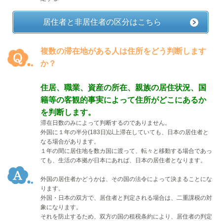
居住者と非居住者の区分はこちら
複数の滞在地がある人は住所をどう判断します
か？
住居、職業、資産の所在、親族の居住状況、国
籍等の客観的事実によって住所がどこにあるか
を判断します。
滞在日数のみによって判断するのでありません。
外国に１年の半分
(183
日
)
以上滞在していても、日本の居住者と
なる場合があります。
１年の間に居住地を数カ国に渡って、転々と移動する場合であっ
ても、生活の本拠が日本にあれば、日本の居住者となります。
外国の居住者かどうかは、その国の法令によって決まることにな
ります。
外国・日本の双方で、居住者と判定される場合は、二重課税の対
象になります。
それを防止するため、双方の国の租税条約により、居住者の判定