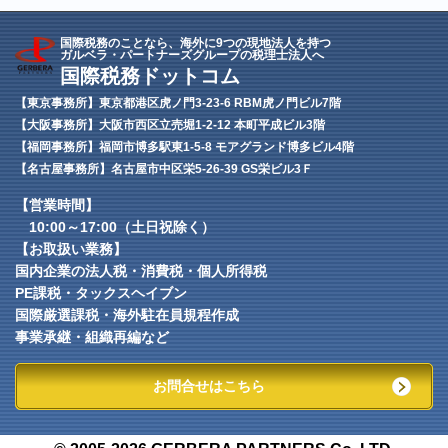
国際税務のことなら、海外に9つの現地法人を持つ
ガルベラ・パートナーズグループの税理士法人へ
国際税務ドットコム
【東京事務所】東京都港区虎ノ門3-23-6 RBM虎ノ門ビル7階
【大阪事務所】大阪市西区立売堀1-2-12 本町平成ビル3階
【福岡事務所】福岡市博多駅東1-5-8 モアグランド博多ビル4階
【名古屋事務所】名古屋市中区栄5-26-39 GS栄ビル3Ｆ
【営業時間】
10:00～17:00（土日祝除く）
【お取扱い業務】
国内企業の法人税・消費税・個人所得税
PE課税・タックスヘイブン
国際厳選課税・海外駐在員規程作成
事業承継・組織再編など
お問合せはこちら