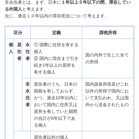
非永住者とは、まず、日本に
１年以上５年以下の間、滞在してい
る外国人
と考えます。
次に、過去１０年以内の滞在状況について考えます。
区分
定義
課税所得
個
居
永
① 国際に住所を有する
人
住
住
個人
国の内外で生じた全て
者
者
② 国内に現在まで引き
の所得
続き1年以上の居所を
有する個人
非
居住者のうち、日本の
国内源泉所得及びこれ
永
国籍を有しておらず、
以外の所得で国内にお
住
かつ、過去10年以内に
いて支払われ、又は国
者
おいて国内に住所又は
外から送金されたもの
居所を有していた期間
の合計が5年以下であ
る個人
居住者以外の個人