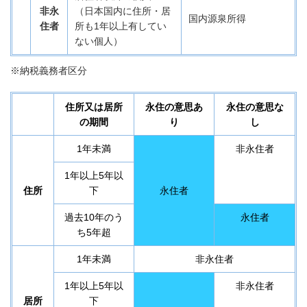
非永
（日本国内に住所・居
国内源泉所得
住者
所も1年以上有してい
ない個人）
※納税義務者区分
住所又は居所
永住の意思あ
永住の意思な
の期間
り
し
1年未満
非永住者
1年以上5年以
住所
下
永住者
過去10年のう
永住者
ち5年超
1年未満
非永住者
1年以上5年以
非永住者
居所
下